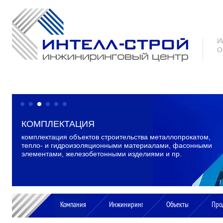
И
О
КОМПЛЕКТАЦИЯ
ИЗГОТОВЛЕНИЕ
комплектация объектов строительства металлопрокатом,
производство металлоконструкций каркасов зданий
тепло- и гидроизоляционными материалами, фасонными
и ограждающих конструкций по типовым и
элементами, железобетонными изделиями и пр.
индивидуальным проектам, изготовление
оконных, дверных и воротных систем
Компания
Инжиниринг
Объекты
Про