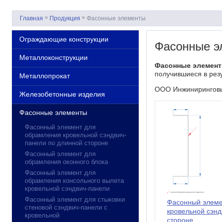
»
»
Главная
Продукция
Фасонные элементы
Ограждающие конструкции
Фасонные э
Металлоконструкции
Фасонные элемен
получившиеся в рез
Металлопрокат
ООО Инжиниринговый
Железобетонные изделия
Фасонные элементы
Фасонный элемент для
обрамления кровельной сэндвич-
панели по длинной стороне
Фасонный элемент для
обрамления оконного блока
Фасонный элемент для
обрамления консольного вылета
кровельной сэндвич-панели
Фасонный элемент для стыковки
Фасонный элеме
стеновой сэндвич-панели с
кровельной сэнд
кровельной
стороне