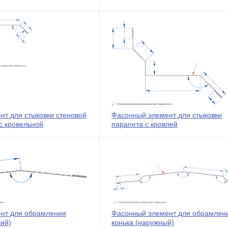
т для стыковки стеновой
Фасонный элемент для стыковки
с кровельной
парапета с кровлей
нт для обрамления
Фасонный элемент для обрамлен
ний)
конька (наружный)