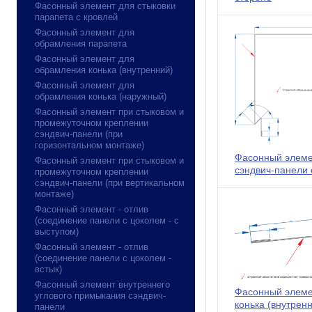
Фасонный элемент для стыковки
парапета с кровлей
Фасонный элемент для
обрамления парапета
Фасонный элемент для
обрамления конька (внутренний)
Фасонный элемент для
обрамления конька (наружный)
Фасонный элемент при стыковом и
промежуточном креплении
сэндвич-панели (при
горизонтальном монтаже)
Фасонный элемен
Фасонный элемент при стыковом и
сэндвич-панели 
промежуточном креплении
сэндвич-панели (при вертикальном
монтаже)
Фасонный элемент - отлив
(соединение панели с цоколем - с
выступом)
Фасонный элемент - отлив
(соединение панели с цоколем -
встык)
Фасонный элемент внутреннего
Фасонный элеме
углового примыкания сэндвич-
конька (внутрен
панели