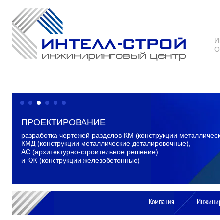
И
О
ПРОЕКТИРОВАНИЕ
КОМПЛЕКТАЦИЯ
разработка чертежей разделов КМ (конструкции металлическ
комплектация объектов строительства металлопрокатом,
КМД (конструкции металлические деталировочные),
тепло- и гидроизоляционными материалами, фасонными
АС (архитектурно-строительное решение)
элементами, железобетонными изделиями и пр.
и КЖ (конструкции железобетонные)
Компания
Инжини