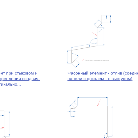
нт при стыковом и
Фасонный элемент - отлив (соеди
креплении сэндвич-
панели с цоколем - с выступом)
икально...