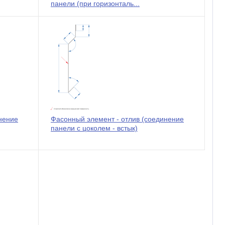
панели (при горизонталь...
нение
Фасонный элемент - отлив (соединение
панели с цоколем - встык)