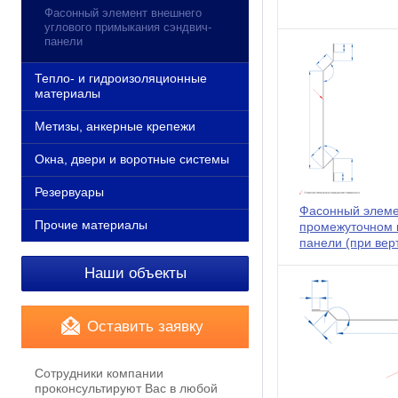
Фасонный элемент внешнего
углового примыкания сэндвич-
панели
Тепло- и гидроизоляционные
материалы
Метизы, анкерные крепежи
Окна, двери и воротные системы
Резервуары
Фасонный элеме
Прочие материалы
промежуточном 
панели (при верт
Наши объекты
Оставить заявку
Сотрудники компании
проконсультируют Вас в любой