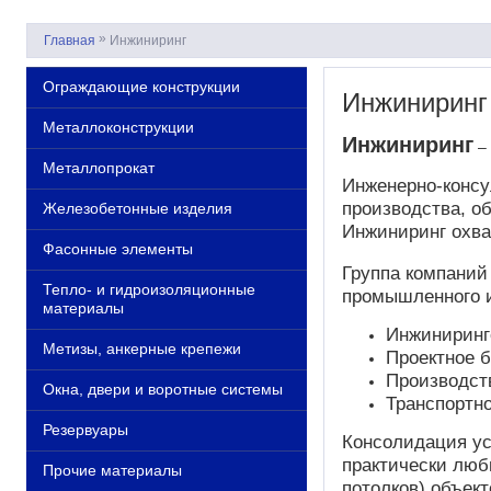
»
Главная
Инжиниринг
Ограждающие конструкции
Инжиниринг
Металлоконструкции
Инжиниринг
– 
Металлопрокат
Инженерно-консу
производства, о
Железобетонные изделия
Инжиниринг охва
Фасонные элементы
Группа компани
Тепло- и гидроизоляционные
промышленного и
материалы
Инжиниринг
Метизы, анкерные крепежи
Проектное 
Производст
Окна, двери и воротные системы
Транспортн
Резервуары
Консолидация ус
практически люб
Прочие материалы
потолков) объект