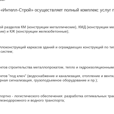
 «Интелл-Строй» осуществляет полный комплекс услуг 
ей разделов КМ (конструкции металлические), КМД (конструкции м
ие) и КЖ (конструкции железобетонные);
аллоконструкций каркасов зданий и ограждающих конструкций по т
 систем;
ектов строительства металлопрокатом, тепло и гидроизоляционн
ектов "под ключ" (водоснабжение и канализация, отопление и вент
рная сигнализация, грузоподъемное оборудование и пр.);
портно - логистического обеспечения: разработка оптимальных тра
лезнодорожного и водного транспорта;