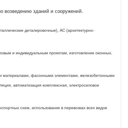
по возведению зданий и сооружений.
еталлические деталировочные), АС (архитектурно-
иповым и индивидуальным проектам, изготовление оконных,
ыми материалами, фасонными элементами, железобетонными
иляция, автоматизация комплексная, электросиловое
нспортных схем, использование в перевозках всех видов