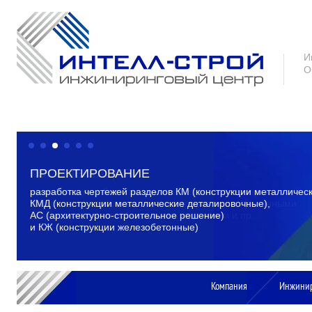
И
О
КОМПЛЕКТАЦИЯ
комплектация объектов строительства металлопрокатом,
тепло- и гидроизоляционными материалами, фасонными
элементами, железобетонными изделиями и пр.
Компания
Инжини